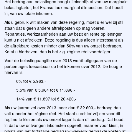
Het bedrag aan belastingen hangt uiteindelijk af van uw marginale
belastingtarief, het Franse taux marginal d’impositon. Dat houdt
in, van uw totale inkomen.
Als u gebruik wilt maken van deze regeling, moet u er wel bij stil
staan dat u geen andere aftrekposten op mag voeren.
Reparaties, werkzaamheden aan uw bezit en rente op leningen
kunt u niet aftrekken. Deze regeling is dus alleen interessant als
de aftrekbare kosten minder dan 50% van uw omzet bedragen.
Komt u hierboven, dan is het z.g. régime réel voordeliger.
Voor de belastingaangifte over 2013 wordt uitgegaan van de
percentages toepasbaar op het inkomen over 2012. De hoogte
hiervan is:
· 0% tot € 5.963,-
· 5,5% van € 5.964 tot € 11.896,-
· 14% van € 11.897 tot € 26.420,-
Als uw jaaromzet over 2013 meer dan € 32.600,- bedroeg dan
valt u onder het régime réel. Het staat u echter vrij om voor dit
regime te kiezen als uw omzet lager is dan dit bedrag. Dat houdt
in dat u uw ontvangen inkomsten opgeeft, maar er voor kiest, in
plaats van het forfaitaire bedrag uw werkelijk gemaakte kosten af