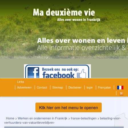
Alles over wonen en leven 
Alle informatie overzichtelijk 
Links
Adverteren
Contact
Sitemap
Disclaimer
login
Française
Klik hier om het menu te openen
Home
>
Werken en ondernemen in Frankrijk
>
franse-belastingen
>
belasting-voor-
verhuurders-van-vakantieverblijven-