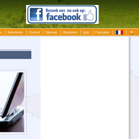
ks
Adverteren
Contact
Sitemap
Disclaimer
login
Française