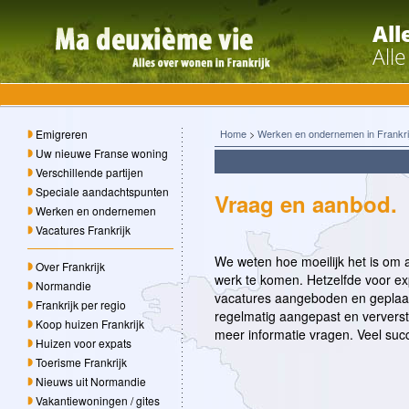
All
All
Emigreren
Home
>
Werken en ondernemen in Frankri
Uw nieuwe Franse woning
Verschillende partijen
Speciale aandachtspunten
Vraag en aanbod.
Werken en ondernemen
Vacatures Frankrijk
We weten hoe moeilijk het is om a
Over Frankrijk
werk te komen. Hetzelfde voor e
Normandie
vacatures aangeboden en geplaat
Frankrijk per regio
regelmatig aangepast en ververst.
Koop huizen Frankrijk
meer informatie vragen. Veel suc
Huizen voor expats
Toerisme Frankrijk
Nieuws uit Normandie
Vakantiewoningen / gites