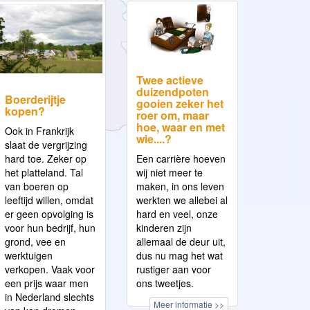
Twee actieve
duizendpoten
Boerderijtje
gooien zeker het
kopen?
roer om, maar
hoe, waar en met
Ook in Frankrijk
wie....?
slaat de vergrijzing
hard toe. Zeker op
Een carrière hoeven
het platteland. Tal
wij niet meer te
van boeren op
maken, in ons leven
leeftijd willen, omdat
werkten we allebei al
er geen opvolging is
hard en veel, onze
voor hun bedrijf, hun
kinderen zijn
grond, vee en
allemaal de deur uit,
werktuigen
dus nu mag het wat
verkopen. Vaak voor
rustiger aan voor
een prijs waar men
ons tweetjes.
in Nederland slechts
Meer informatie >>