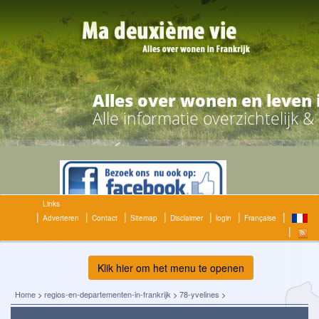
Alles over wonen en leven 
Alle informatie overzichtelijk 
Links
Adverteren
Contact
Sitemap
Disclaimer
login
Française
Klik hier om het menu te openen
Home
>
regios-en-departementen-in-frankrijk
>
78-yvelines
>