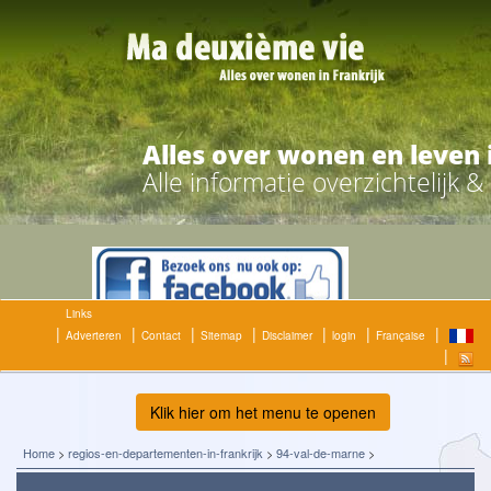
Alles over wonen en leven 
Alle informatie overzichtelijk 
Links
Adverteren
Contact
Sitemap
Disclaimer
login
Française
Klik hier om het menu te openen
Home
>
regios-en-departementen-in-frankrijk
>
94-val-de-marne
>