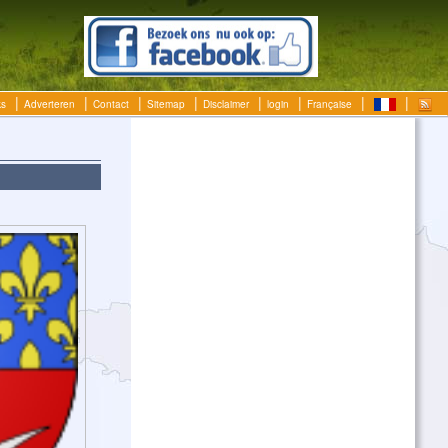
ks
Adverteren
Contact
Sitemap
Disclaimer
login
Française