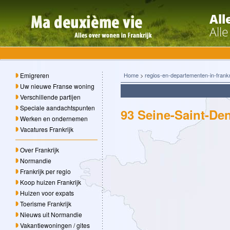
All
All
Emigreren
Home
>
regios-en-departementen-in-frankr
Uw nieuwe Franse woning
Verschillende partijen
Speciale aandachtspunten
93 Seine-Saint-De
Werken en ondernemen
Vacatures Frankrijk
Over Frankrijk
Normandie
Frankrijk per regio
Koop huizen Frankrijk
Huizen voor expats
Toerisme Frankrijk
Nieuws uit Normandie
Vakantiewoningen / gites