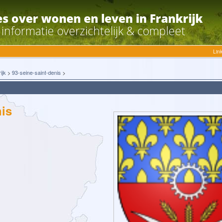
es over wonen en leven in Frankrijk
e informatie overzichtelijk & compleet
Lin
ijk
>
93-seine-saint-denis
>
nis