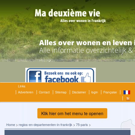
Alles over wonen en leven 
Alle informatie overzichtelijk 
Links
Adverteren
Contact
Sitemap
Disclaimer
login
Française
Klik hier om het menu te openen
Home
>
regios-en-departementen-in-frankrijk
>
75-paris
>