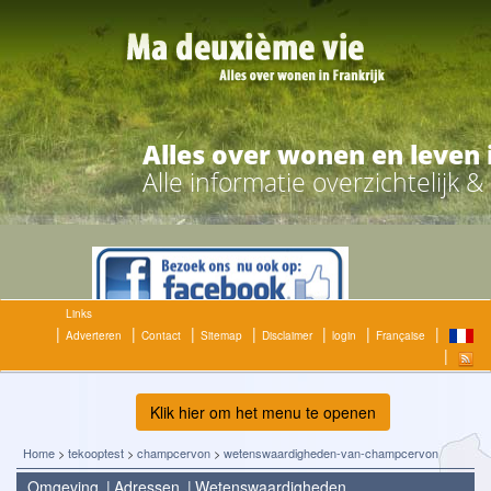
Alles over wonen en leven 
Alle informatie overzichtelijk 
Links
Adverteren
Contact
Sitemap
Disclaimer
login
Française
Klik hier om het menu te openen
Home
>
tekooptest
>
champcervon
>
wetenswaardigheden-van-champcervon
Omgeving
Adressen
Wetenswaardigheden