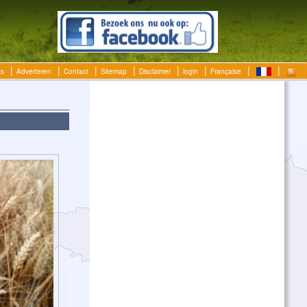
ks
Adverteren
Contact
Sitemap
Disclaimer
login
Française