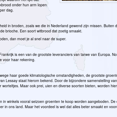
kbrood onder hun arm lopen.
per dag.
heid in broden, zoals we die in Nederland gewend zijn missen. Buiten 
de brioche. Een soort witbrood dat zoetig smaakt.
oden, dan moet je al snel naar de super.
. Frankrijk is een van de grootste leveranciers van tarwe van Europa. 
ie voor haar rekening.
wege haar goede klimatologische omstandigheden, de grootste groent
n Lessay staat hierom bekend. Door de bijzondere samenstelling van 
 worteltjes. Maar ook prei, uien en diverse soorten bieten, worden hie
n in winkels vooral seizoen groenten te koop worden aangeboden. De div
r in ons land. Maar het voordeel is wel dat alles beter smaakt en voord