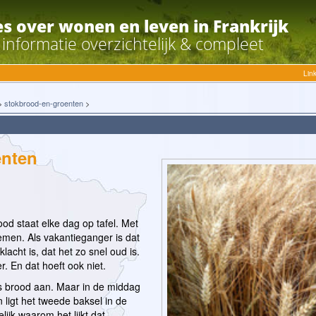
es over wonen en leven in Frankrijk
e informatie overzichtelijk & compleet
Lin
>
stokbrood-en-groenten
>
enten
od staat elke dag op tafel. Met
emen. Als vakantieganger is dat
cht is, dat het zo snel oud is.
. En dat hoeft ook niet.
s brood aan. Maar in de middag
n ligt het tweede baksel in de
lijk waarom het lijkt dat