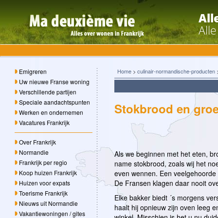
All
All
Emigreren
Home
>
culinair-normandische-producten
Uw nieuwe Franse woning
Verschillende partijen
Speciale aandachtspunten
Stokbrood en gro
Werken en ondernemen
Vacatures Frankrijk
Over Frankrijk
Normandie
Als we beginnen met het eten, bro
Frankrijk per regio
name stokbrood, zoals wij het no
Koop huizen Frankrijk
even wennen. Een veelgehoorde kla
De Fransen klagen daar nooit over
Huizen voor expats
Toerisme Frankrijk
Elke bakker biedt ´s morgens ver
Nieuws uit Normandie
haalt hij opnieuw zijn oven leeg e
Vakantiewoningen / gites
winkel. Misschien is het u nu duide