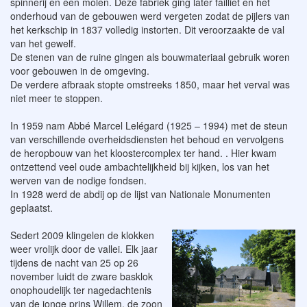
spinnerij en een molen. Deze fabriek ging later failliet en het
onderhoud van de gebouwen werd vergeten zodat de pijlers van
het kerkschip in 1837 volledig instorten. Dit veroorzaakte de val
van het gewelf.
De stenen van de ruine gingen als bouwmateriaal gebruik woren
voor gebouwen in de omgeving.
De verdere afbraak stopte omstreeks 1850, maar het verval was
niet meer te stoppen.
In 1959 nam Abbé Marcel Lelégard (1925 – 1994) met de steun
van verschillende overheidsdiensten het behoud en vervolgens
de heropbouw van het kloostercomplex ter hand. . Hier kwam
ontzettend veel oude ambachtelijkheid bij kijken, los van het
werven van de nodige fondsen.
In 1928 werd de abdij op de lijst van Nationale Monumenten
geplaatst.
Sedert 2009 klingelen de klokken
weer vrolijk door de vallei. Elk jaar
tijdens de nacht van 25 op 26
november luidt de zware basklok
onophoudelijk ter nagedachtenis
van de jonge prins Willem, de zoon