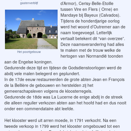
d’Armor), Cerisy-Belle-Etoille
gastenverblijf
tussen Vire en Flers ( Orne) en
Mandaye bij Bayeux (Calvados).
Tijdens de honderdjarige oorlog
werd het woord d’Outremer aan de
naam toegevoegd. Letterlijk
vertaalt betekent dit “van overzee”.
Deze naamsverandering had alles
te maken met de trouw welke de
Het poortgebouw
hertogen van Normandië toonden
aan de Engelse koningen.
Gedurende deze tijd en tijdesn de Godsdienstoorlogen werd de
abdij vele malen belegerd en geplundert.
In de 17de eeuw restaureerden de grote abten Jean en François
de la Bellière de gebouwen en herstelden zij het
gemeenschapsleven volgens de kloosterregels.
Gedurende de 18de was La Lucerne de enige abdij in de streek
die alleen regulier verkozen abten aan het hoofd had en dus nooit
onder een commendataire abt leefde.
Het klooster werd uit arren moede, in 1791 verkocht. Na een
tweede verkoop in 1799 werd het klooster omgebouwd tot een