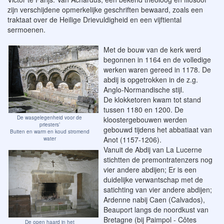
zijn verschijdene opmerkelijke geschriften bewaard, zoals een
traktaat over de Heilige Drievuldigheid en een vijftiental
sermoenen.
Met de bouw van de kerk werd
begonnen in 1164 en de volledige
werken waren gereed in 1178. De
abdij is opgetrokken in de z.g.
Anglo-Normandische stijl.
De klokketoren kwam tot stand
tussen 1180 en 1200. De
De wasgelegenheid voor de
kloostergebouwen werden
priesters’
gebouwd tijdens het abbatiaat van
Buiten en warm en koud stromend
Anot (1157-1206).
water
Vanuit de Abdij van La Lucerne
stichtten de premontratenzers nog
vier andere abdijen; Er is een
duidelijke verwantschap met de
satichting van vier andere abdijen;
Ardenne nabij Caen (Calvados),
Beauport langs de noordkust van
Bretagne (bij Paimpol - Côtes
De open haard in het