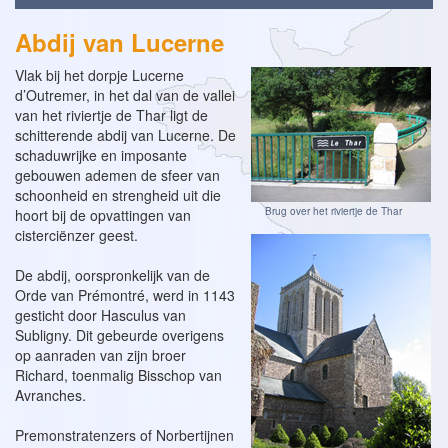
Abdij van Lucerne
Vlak bij het dorpje Lucerne
d’Outremer, in het dal van de vallei
van het riviertje de Thar ligt de
schitterende abdij van Lucerne. De
schaduwrijke en imposante
gebouwen ademen de sfeer van
schoonheid en strengheid uit die
Brug over het riviertje de Thar
hoort bij de opvattingen van
cisterciënzer geest.
De abdij, oorspronkelijk van de
Orde van Prémontré, werd in 1143
gesticht door Hasculus van
Subligny. Dit gebeurde overigens
op aanraden van zijn broer
Richard, toenmalig Bisschop van
Avranches.
Premonstratenzers of Norbertijnen