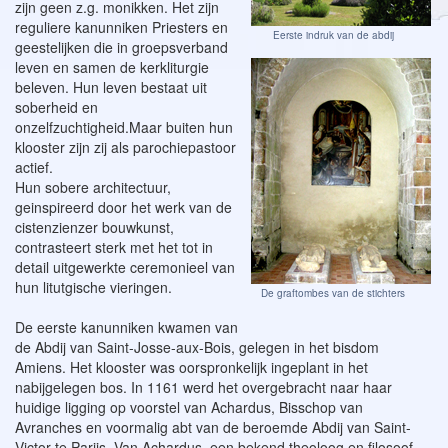
zijn geen z.g. monikken. Het zijn
reguliere kanunniken Priesters en
Eerste indruk van de abdij
geestelijken die in groepsverband
leven en samen de kerkliturgie
beleven. Hun leven bestaat uit
soberheid en
onzelfzuchtigheid.Maar buiten hun
klooster zijn zij als parochiepastoor
actief.
Hun sobere architectuur,
geinspireerd door het werk van de
cistenzienzer bouwkunst,
contrasteert sterk met het tot in
detail uitgewerkte ceremonieel van
hun litutgische vieringen.
De graftombes van de stichters
De eerste kanunniken kwamen van
de Abdij van Saint-Josse-aux-Bois, gelegen in het bisdom
Amiens. Het klooster was oorspronkelijk ingeplant in het
nabijgelegen bos. In 1161 werd het overgebracht naar haar
huidige ligging op voorstel van Achardus, Bisschop van
Avranches en voormalig abt van de beroemde Abdij van Saint-
Victor te Parijs. Van Achardus, een bekend theoloog en filosoof