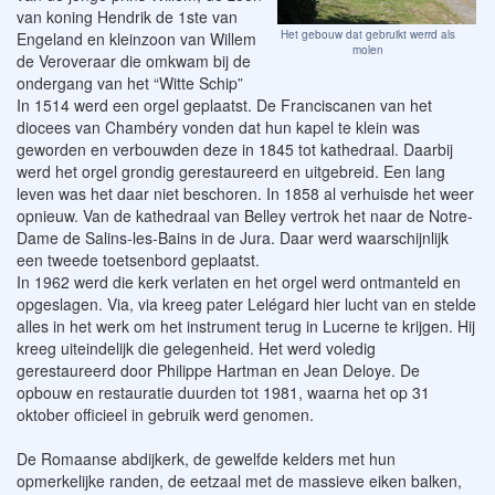
van koning Hendrik de 1ste van
Het gebouw dat gebruikt werrd als
Engeland en kleinzoon van Willem
molen
de Veroveraar die omkwam bij de
ondergang van het “Witte Schip”
In 1514 werd een orgel geplaatst. De Franciscanen van het
diocees van Chambéry vonden dat hun kapel te klein was
geworden en verbouwden deze in 1845 tot kathedraal. Daarbij
werd het orgel grondig gerestaureerd en uitgebreid. Een lang
leven was het daar niet beschoren. In 1858 al verhuisde het weer
opnieuw. Van de kathedraal van Belley vertrok het naar de Notre-
Dame de Salins-les-Bains in de Jura. Daar werd waarschijnlijk
een tweede toetsenbord geplaatst.
In 1962 werd die kerk verlaten en het orgel werd ontmanteld en
opgeslagen. Via, via kreeg pater Lelégard hier lucht van en stelde
alles in het werk om het instrument terug in Lucerne te krijgen. Hij
kreeg uiteindelijk die gelegenheid. Het werd voledig
gerestaureerd door Philippe Hartman en Jean Deloye. De
opbouw en restauratie duurden tot 1981, waarna het op 31
oktober officieel in gebruik werd genomen.
De Romaanse abdijkerk, de gewelfde kelders met hun
opmerkelijke randen, de eetzaal met de massieve eiken balken,