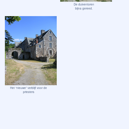
De duiventoren
bijna gereed.
Het “nieuwe” verblijf voor de
priesters