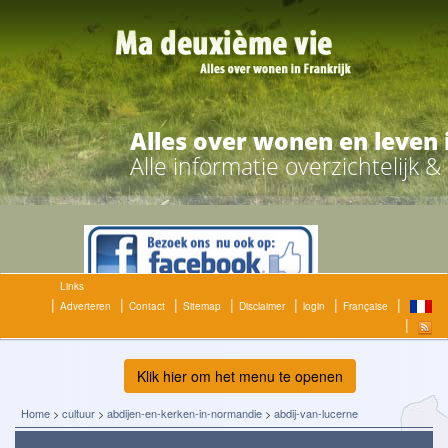
Alles over wonen en leven 
Alle informatie overzichtelijk 
Links
Adverteren
Contact
Sitemap
Disclaimer
login
Française
Klik hier om het menu te openen
Home
>
cultuur
>
abdijen-en-kerken-in-normandie
>
abdij-van-lucerne