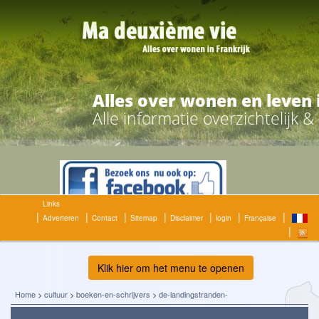
Alles over wonen en leven 
Alle informatie overzichtelijk 
Links
Adverteren
Contact
Sitemap
Disclaimer
login
Française
Klik hier om het menu te openen
Home
>
cultuur
>
boeken-en-schrijvers
>
de-landingstranden-