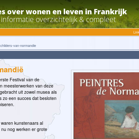
es over wonen en leven in Frankrijk
e informatie overzichtelijk & compleet
Lin
schilders-van-normandie
mandië
rste Festival van de
van meesterwerken van deze
ebracht uit zowel musea als
as zo een succes dat besloten
niseren.
 waren kunstenaars al
 nu nog werken er grote