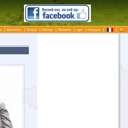
ks
Adverteren
Contact
Sitemap
Disclaimer
login
Française