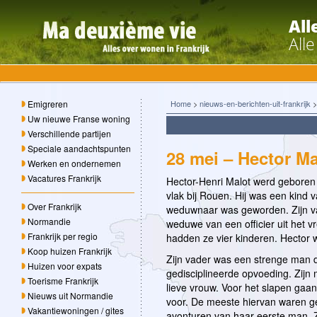
All
All
Emigreren
Home
>
nieuws-en-berichten-uit-frankrijk
Uw nieuwe Franse woning
Verschillende partijen
Speciale aandachtspunten
28 mei – Hector Ma
Werken en ondernemen
Vacatures Frankrijk
Hector-Henri Malot werd geboren 
vlak bij Rouen. Hij was een kind va
Over Frankrijk
weduwnaar was geworden. Zijn v
Normandie
weduwe van een officier uit het 
Frankrijk per regio
hadden ze vier kinderen. Hector w
Koop huizen Frankrijk
Zijn vader was een strenge man d
Huizen voor expats
gedisciplineerde opvoeding. Zij
Toerisme Frankrijk
lieve vrouw. Voor het slapen gaan
Nieuws uit Normandie
voor. De meeste hiervan waren g
Vakantiewoningen / gites
avonturen van haar eerste man. Zi