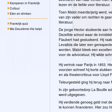
Kamperen in Frankrijk
lezen en de liefde voor literatuur.
Cultuur
Toen Malot meerderjarig werd, ver
Eten en drinken
van zijn vader om rechten te gaa
literatuur.
Frankrijk quiz
Ma-Deuxième-Vie helpt
De jonge Hector studeerde aan he
Dezelfde school waar de inmiddel
Flaubert had gestudeerd. Hij raak
Levallois die later een gerespectee
worden. Malot bleek een excellent
voor de advocatuur. Hij wilde schr
Hij vertrok naar Parijs in 1853. H
voorzien schreef hij korte stukken 
en als theatercriticus voor Lloyd 
Teleurgesteld ging hij terug naar
In zijn geboortedorp La Bouille sc
werd uitgegeven.
Hij verdiende genoeg geld met d
te kunnen financieren. Hier zou hij