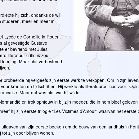
diepte hij zich, ondanks de wil
n studeren, meer en meer in
t Lycée de Corneille in Rouen.
s al gevestigde Gustave
te er bevriend met Jules
rd literatuur criticus zou
 leerling. Maar niet vorbestemd
ijven.
ier probeerde hij vergeefs zijn eerste werk te verkopen. Om in zijn lev
voor kranten en tijdschriften. Hij werkte als literatuurcriticus voor l’Opi
Francaise. Maar dat was niet wat hij wilde.
 Normandië en trok opnieuw in bij zijn moeder, die in hem bleef geloven
hreef hij zijn eerste trilogie “Les Victimes d’Amour” waarvan het eerste 
e uitgaven van zijn eerste boeken om de bouw van een landhuis in Fon
 tot zijn door blijven wonen.