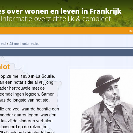
es over wonen en leven in Frankrijk
e informatie overzichtelijk & compleet
Lin
>
mei
>
28-mei-hector-malot
lot
op 28 mei 1830 in La Bouille,
n een notaris die al vrij jong
ader hertrouwde met de
vreemdelingen legioen. Samen
as de jongste van het stel.
ie erg veel waarde hechtte een
n moeder daarentegen, was een
 las zij de kinderen verhalen
ebaseerd op de reizen en
j stimuleerde Hector tot veel