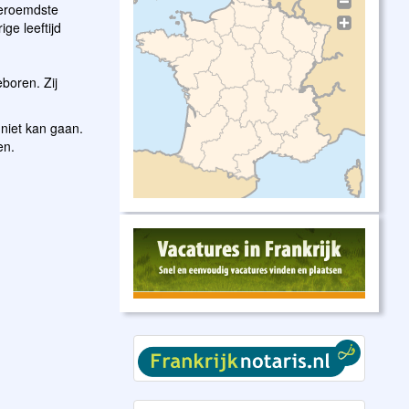
beroemdste
ge leeftijd
boren. Zij
 niet kan gaan.
en.