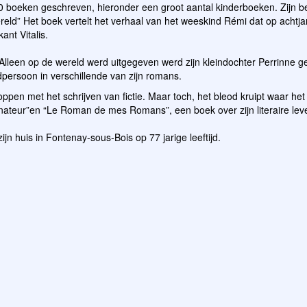
n 70 boeken geschreven, hieronder een groot aantal kinderboeken. Zijn 
eld” Het boek vertelt het verhaal van het weeskind Rémi dat op achtjari
ant Vitalis.
 Alleen op de wereld werd uitgegeven werd zijn kleindochter Perrinne ge
persoon in verschillende van zijn romans.
oppen met het schrijven van fictie. Maar toch, het bleod kruipt waar het
inateur”en “Le Roman de mes Romans”, een boek over zijn literaire lev
ijn huis in Fontenay-sous-Bois op 77 jarige leeftijd.