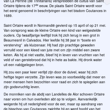
van La Perrine (de Trinitarians) verspreidden de cultus van Saint
de
Ortaire tijdens de 17
eeuw. De plaats Saint Ortaire wordt voor
het eerst genoemd in beschrijvingen van het bisdom Coutances in
1689.
Saint Ortaire wordt in Normandië gevierd op 15 april of op 21 mei.
Van oorsprong was de kleine Ortaire een kind van welgestelde
ouders. Op twaalfjarige leeftijd trok hij zich terug in een grot in
Beaumesnil in Calvados. Hier leefde hij 38 jaar in “boete en
versterving” als kluizenaar. Hij had zijn prachtige gewaden
verruild voor een kleed van jute met om zijn middel een zware
keten. Als hij al niet vastte, bleef hij in leven van vruchten van het
veld of van gerstebrood dat hij in hete as bakte. Hij dronk water
uit een nabijgelegen bron.
Hij zou een paar keer verlijd zijn door de duivel, waar hij zich
heftige tegen verzette. Zijn leven was zo voorbeeldig dat meer en
meer mensen hem bezochten voor raad en zich te spiegelen aan
zijn godsvruchtig leven.
De monniken van de abdij van Landelles de Alor schoven Ortaire
naar voren om hun overleden abt op te volgen. Aanvankelijk
weigerde hij uit nederigheid voor de eer, maar op aandrang van
de bisschop van Coutances zwichtte hij en werd hoofd van het