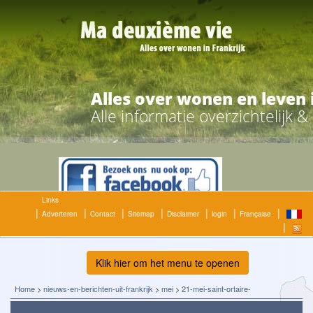
Alles over wonen en leven 
Alle informatie overzichtelijk 
Links
Adverteren
Contact
Sitemap
Disclaimer
login
Française
Klik hier om het menu te openen
Home
>
nieuws-en-berichten-uit-frankrijk
>
mei
>
21-mei-saint-ortaire-