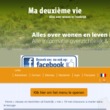
Alles over wonen en leven 
Alle informatie overzichtelijk 
Links
Adverteren
Contact
Sitemap
Disclaimer
login
Française
Klik hier om het menu te openen
Home
>
nieuws-en-berichten-uit-frankrijk
>
mei
>
19-mei-chansons-a-marier-dans-
le-bocage-