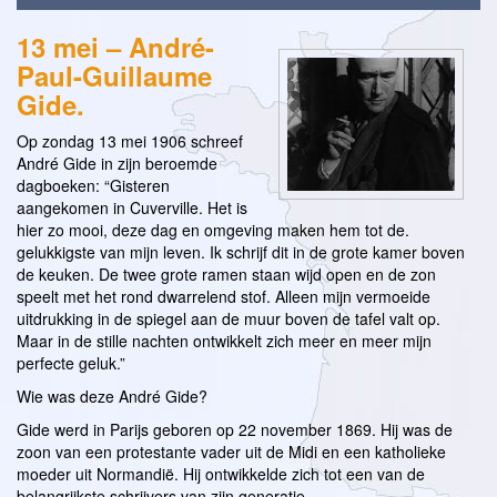
13 mei – André-
Paul-Guillaume
Gide.
Op zondag 13 mei 1906 schreef
André Gide in zijn beroemde
dagboeken: “Gisteren
aangekomen in Cuverville. Het is
hier zo mooi, deze dag en omgeving maken hem tot de.
gelukkigste van mijn leven. Ik schrijf dit in de grote kamer boven
de keuken. De twee grote ramen staan wijd open en de zon
speelt met het rond dwarrelend stof. Alleen mijn vermoeide
uitdrukking in de spiegel aan de muur boven de tafel valt op.
Maar in de stille nachten ontwikkelt zich meer en meer mijn
perfecte geluk.”
Wie was deze André Gide?
Gide werd in Parijs geboren op 22 november 1869. Hij was de
zoon van een protestante vader uit de Midi en een katholieke
moeder uit Normandië. Hij ontwikkelde zich tot een van de
belangrijkste schrijvers van zijn generatie.