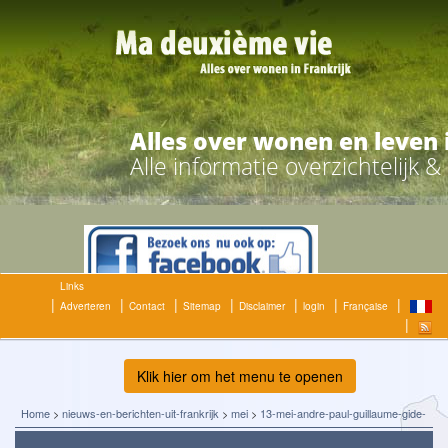
Alles over wonen en leven 
Alle informatie overzichtelijk 
Links
Adverteren
Contact
Sitemap
Disclaimer
login
Française
Klik hier om het menu te openen
Home
>
nieuws-en-berichten-uit-frankrijk
>
mei
>
13-mei-andre-paul-guillaume-gide-