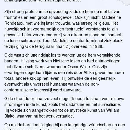
Zijn streng protestantse opvoeding zadelde hem op met tal van
frustraties en een groot schuldgevoel. Ook zijn nicht, Madeleine
Rondeaux, met wie hij later trouwde, was streng religieus. Het
huwelijk schijnt voornamelijk een “spirituele” verbintenis te zijn
geweest. Later vervreemden zij van elkaar en stond het contact
op losse schroeven. Toen Madeleine echter terminaal ziek bleek
te zijn ging Gide terug naar haar. Zij overleed in 1938.
Gide wist zich uiteindelijk los te werken uit de hem verstikkende
banden. Hij ging werk van Nietzche lezen en had ontmoetingen
met diverse schrijvers, waaronder Oscar Wilde. Ook zijn
ervaringen opgedaan tijdens een reis door Afrika gaven hem een
totaal andere kijk op het leven. Hij ontwikkelde een geestelijk
evenwicht als universeel humanist waarvan de non-
conformistische levensstijl werd aanvaard.
Gide streefde er naar zo veel mogelijk open te staan voor nieuwe
stromingen in de kunst, zoals het dadaïsme en het surrealisme.
Hij voelde zich aangetrokken tot de mystieke kunst van William
Blake, waarvan hij het werk vertaalde.
Op middelbare leeftijd ging hij een langdurige vriendschap en een