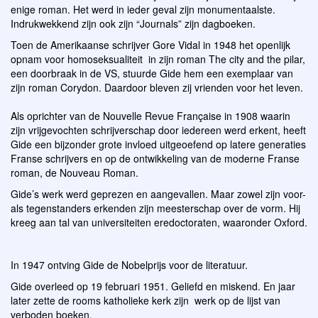
enige roman. Het werd in ieder geval zijn monumentaalste.
Indrukwekkend zijn ook zijn “Journals” zijn dagboeken.
Toen de Amerikaanse schrijver Gore Vidal in 1948 het openlijk
opnam voor homoseksualiteit in zijn roman The city and the pilar,
een doorbraak in de VS, stuurde Gide hem een exemplaar van
zijn roman Corydon. Daardoor bleven zij vrienden voor het leven.
Als oprichter van de Nouvelle Revue Française in 1908 waarin
zijn vrijgevochten schrijverschap door iedereen werd erkent, heeft
Gide een bijzonder grote invloed uitgeoefend op latere generaties
Franse schrijvers en op de ontwikkeling van de moderne Franse
roman, de Nouveau Roman.
Gide’s werk werd geprezen en aangevallen. Maar zowel zijn voor-
als tegenstanders erkenden zijn meesterschap over de vorm. Hij
kreeg aan tal van universiteiten eredoctoraten, waaronder Oxford.
In 1947 ontving Gide de Nobelprijs voor de literatuur.
Gide overleed op 19 februari 1951. Geliefd en miskend. En jaar
later zette de rooms katholieke kerk zijn werk op de lijst van
verboden boeken.