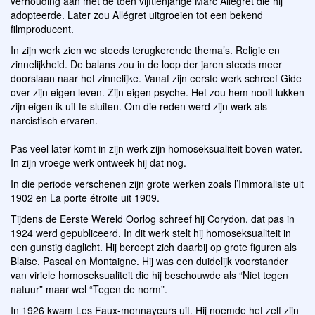
verhouding aan met de toen vijftienjarige Marc Allégret die hij
adopteerde. Later zou Allégret uitgroeien tot een bekend
filmproducent.
In zijn werk zien we steeds terugkerende thema’s. Religie en
zinnelijkheid. De balans zou in de loop der jaren steeds meer
doorslaan naar het zinnelijke. Vanaf zijn eerste werk schreef Gide
over zijn eigen leven. Zijn eigen psyche. Het zou hem nooit lukken
zijn eigen ik uit te sluiten. Om die reden werd zijn werk als
narcistisch ervaren.
Pas veel later komt in zijn werk zijn homoseksualiteit boven water.
In zijn vroege werk ontweek hij dat nog.
In die periode verschenen zijn grote werken zoals l’Immoraliste uit
1902 en La porte étroite uit 1909.
Tijdens de Eerste Wereld Oorlog schreef hij Corydon, dat pas in
1924 werd gepubliceerd. In dit werk stelt hij homoseksualiteit in
een gunstig daglicht. Hij beroept zich daarbij op grote figuren als
Blaise, Pascal en Montaigne. Hij was een duidelijk voorstander
van viriele homoseksualiteit die hij beschouwde als “Niet tegen
natuur” maar wel “Tegen de norm”.
In 1926 kwam Les Faux-monnayeurs uit. Hij noemde het zelf zijn