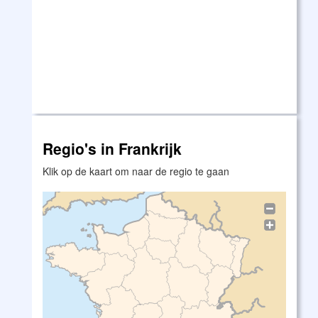
Regio's in Frankrijk
Klik op de kaart om naar de regio te gaan