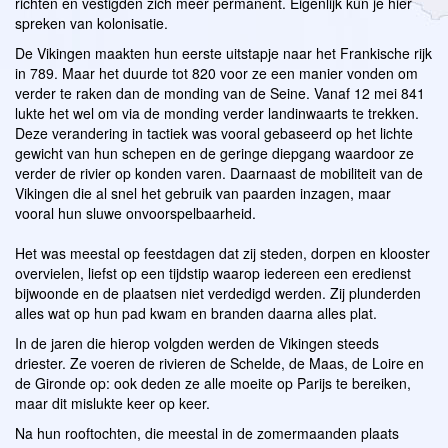
richten en vestigden zich meer permanent. Eigenlijk kun je hier
spreken van kolonisatie.
De Vikingen maakten hun eerste uitstapje naar het Frankische rijk
in 789. Maar het duurde tot 820 voor ze een manier vonden om
verder te raken dan de monding van de Seine. Vanaf 12 mei 841
lukte het wel om via de monding verder landinwaarts te trekken.
Deze verandering in tactiek was vooral gebaseerd op het lichte
gewicht van hun schepen en de geringe diepgang waardoor ze
verder de rivier op konden varen. Daarnaast de mobiliteit van de
Vikingen die al snel het gebruik van paarden inzagen, maar
vooral hun sluwe onvoorspelbaarheid.
Het was meestal op feestdagen dat zij steden, dorpen en klooster
overvielen, liefst op een tijdstip waarop iedereen een eredienst
bijwoonde en de plaatsen niet verdedigd werden. Zij plunderden
alles wat op hun pad kwam en branden daarna alles plat.
In de jaren die hierop volgden werden de Vikingen steeds
driester. Ze voeren de rivieren de Schelde, de Maas, de Loire en
de Gironde op: ook deden ze alle moeite op Parijs te bereiken,
maar dit mislukte keer op keer.
Na hun rooftochten, die meestal in de zomermaanden plaats