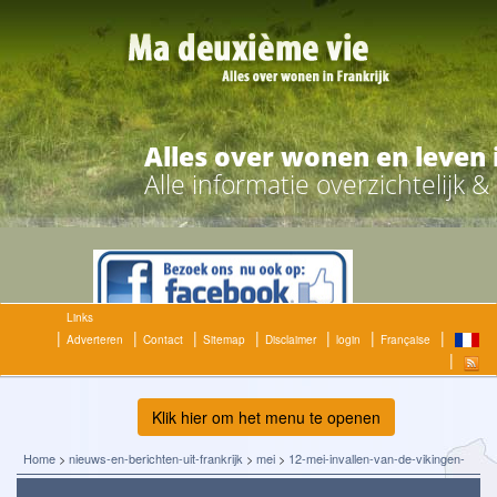
Alles over wonen en leven 
Alle informatie overzichtelijk 
Links
Adverteren
Contact
Sitemap
Disclaimer
login
Française
Klik hier om het menu te openen
Home
>
nieuws-en-berichten-uit-frankrijk
>
mei
>
12-mei-invallen-van-de-vikingen-