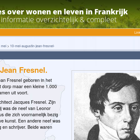
es over wonen en leven in Frankrijk
e informatie overzichtelijk & compleet
Lin
>
mei
>
10-mei-augustin-jean-fresnel-
Jean Fresnel.
an Fresnel geboren in het
et dorp maar een kleine 1.000
amen uit voort.
hitect Jacques Fresnel. Zijn
j was de neef van Leonor
s die zich voornamelijk bezig
eve kunst. Een andere neef was
 en schrijver. Beide waren