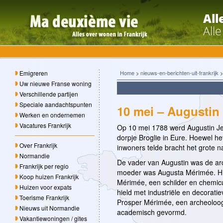
All
All
Emigreren
Home
>
nieuws-en-berichten-uit-frankrijk
Uw nieuwe Franse woning
Verschillende partijen
Speciale aandachtspunten
10 mei – Augustin 
Werken en ondernemen
Vacatures Frankrijk
Op 10 mei 1788 werd Augustin Je
dorpje Broglie in Eure. Hoewel h
Over Frankrijk
inwoners telde bracht het grote n
Normandie
De vader van Augustin was de arc
Frankrijk per regio
moeder was Augusta Mérimée. Hi
Koop huizen Frankrijk
Mérimée, een schilder en chemicu
Huizen voor expats
hield met industriële en decorati
Toerisme Frankrijk
Prosper Mérimée, een archeoloog
Nieuws uit Normandie
academisch gevormd.
Vakantiewoningen / gites