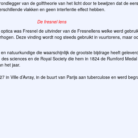
grondlegger van de golftheorie van het licht door te bewijzen dat de eer
 verschillende vlakken en geen interfentie effect hebben.
De fresnel lens
optica was Fresnel de uitvinder van de Fresnellens welke werd gebrui
rhogen. Deze vinding wordt nog steeds gebruikt in vuurtorens, maar oo
r en natuurkundige die waarschijnlijk de grootste bijdrage heeft geleve
mie des sciences en de Royal Society die hem in 1824 de Rumford Meda
n het jaar.
827 in Ville d’Avray, in de buurt van Parijs aan tuberculose en werd beg