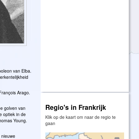
poleon van Elba.
erkentelijkheid
 François Arago.
Regio's in Frankrijk
ee golven van
 optiek in de
Klik op de kaart om naar de regio te
 Thomas Young.
gaan
n nieuwe