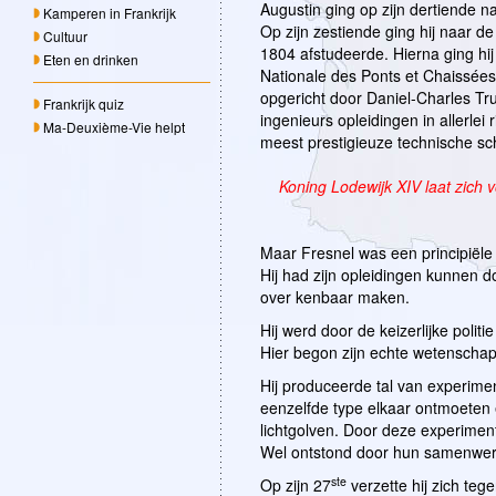
Augustin ging op zijn dertiende n
Kamperen in Frankrijk
Op zijn zestiende ging hij naar de
Cultuur
1804 afstudeerde. Hierna ging hi
Eten en drinken
Nationale des Ponts et Chaissées
opgericht door Daniel-Charles Tr
Frankrijk quiz
ingenieurs opleidingen in allerlei 
Ma-Deuxième-Vie helpt
meest prestigieuze technische sch
Koning Lodewijk XIV laat zich v
Maar Fresnel was een principiële 
Hij had zijn opleidingen kunnen do
over kenbaar maken.
Hij werd door de keizerlijke polit
Hier begon zijn echte wetenschapp
Hij produceerde tal van experimen
eenzelfde type elkaar ontmoeten e
lichtgolven. Door deze experime
Wel ontstond door hun samenwerk
ste
Op zijn 27
verzette hij zich teg