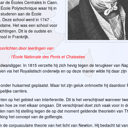
aar de Ėcoles Centrales in Caen.
 Ėcole Polytechnique waar hij in
j studeren aan de Ėcole
. Deze school werd in 1747
udaine. Het was een school voor
richtingen. Dit is de oudste en
ool in Frankrijk.
oorlichten door leerlingen van
l'
Ècole Nationale des Ponts et Chaiss
ées
dwarsligger. In 1815 verzette hij zich hevig tegen de terugkeer van Na
en via het Royalistisch onderwijs en op deze manier wilde hij daar zijn 
ie onder huisarrest geplaatst. Maar tot zijn geluk ontmoette hij daardoor
elijke carrière.
ten op het gebied van interferentie. Dit is het verschijnsel wanneer tw
n hoe ze met elkaar omgaan. Dit verschijnsel doet zich vaak voor in de
nten nam hij stelling tegen de op dat moment geldende theorieën van
ing het concept van de golflengte.
en de corpusculaire theorie van het licht van Newton. Hij bedacht tal va