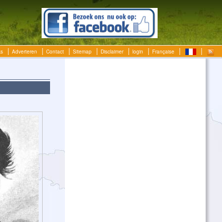
ks
Adverteren
Contact
Sitemap
Disclaimer
login
Française