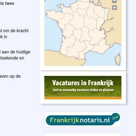
ste twee
kt om de kracht
k in
rd aan de huidige
l toekende en
raven op de