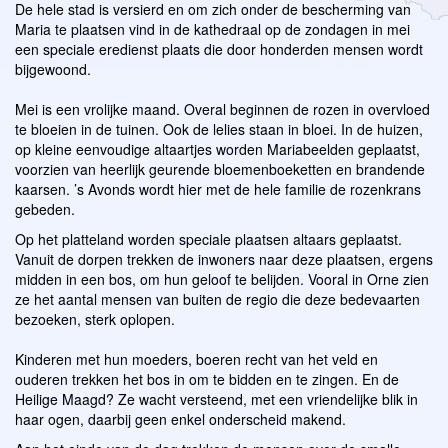
De hele stad is versierd en om zich onder de bescherming van
Maria te plaatsen vind in de kathedraal op de zondagen in mei
een speciale eredienst plaats die door honderden mensen wordt
bijgewoond.
Mei is een vrolijke maand. Overal beginnen de rozen in overvloed
te bloeien in de tuinen. Ook de lelies staan in bloei. In de huizen,
op kleine eenvoudige altaartjes worden Mariabeelden geplaatst,
voorzien van heerlijk geurende bloemenboeketten en brandende
kaarsen. ’s Avonds wordt hier met de hele familie de rozenkrans
gebeden.
Op het platteland worden speciale plaatsen altaars geplaatst.
Vanuit de dorpen trekken de inwoners naar deze plaatsen, ergens
midden in een bos, om hun geloof te belijden. Vooral in Orne zien
ze het aantal mensen van buiten de regio die deze bedevaarten
bezoeken, sterk oplopen.
Kinderen met hun moeders, boeren recht van het veld en
ouderen trekken het bos in om te bidden en te zingen. En de
Heilige Maagd? Ze wacht versteend, met een vriendelijke blik in
haar ogen, daarbij geen enkel onderscheid makend.