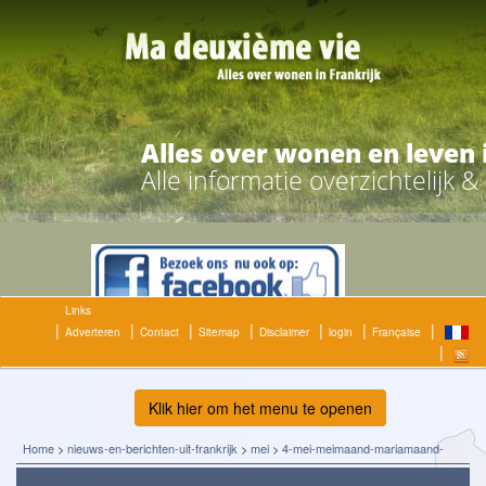
Alles over wonen en leven 
Alle informatie overzichtelijk 
Links
Adverteren
Contact
Sitemap
Disclaimer
login
Française
Klik hier om het menu te openen
Home
>
nieuws-en-berichten-uit-frankrijk
>
mei
>
4-mei-meimaand-mariamaand-