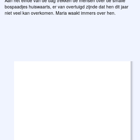
Aan het einde van de dag trekken de mensen over de smalle
bospaadjes huiswaarts, er van overtuigd zijnde dat hen dit jaar
niet veel kan overkomen. Maria waakt immers over hen.