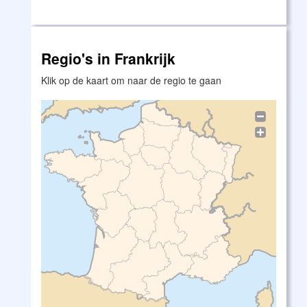
Regio's in Frankrijk
Klik op de kaart om naar de regio te gaan