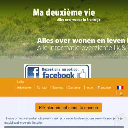
Alles over wonen en leven 
Alle informatie overzichtelijk 
Links
Adverteren
Contact
Sitemap
Disclaimer
login
Française
Klik hier om het menu te openen
Home
>
nieuws-en-berichten-uit-frankrijk
>
nederlandse-successen-in-frankrijk-
>
je-
maakt-wat-mee-als-hotelier-