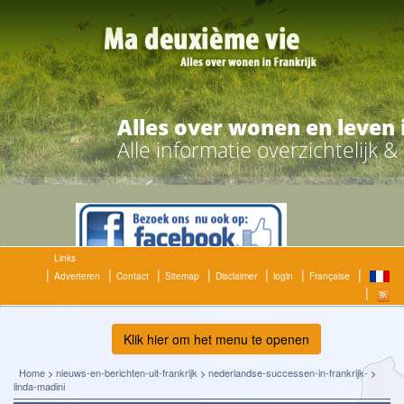
Alles over wonen en leven 
Alle informatie overzichtelijk 
Links
Adverteren
Contact
Sitemap
Disclaimer
login
Française
Klik hier om het menu te openen
Home
>
nieuws-en-berichten-uit-frankrijk
>
nederlandse-successen-in-frankrijk-
>
linda-madini