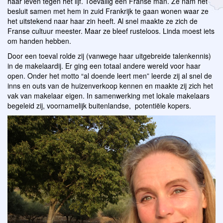
haar leven tegen het lijf. Toevallig een Franse man. Ze nam het
besluit samen met hem in zuid Frankrijk te gaan wonen waar ze
het uitstekend naar haar zin heeft. Al snel maakte ze zich de
Franse cultuur meester. Maar ze bleef rusteloos. Linda moest iets
om handen hebben.
Door een toeval rolde zij (vanwege haar uitgebreide talenkennis)
in de makelaardij. Er ging een totaal andere wereld voor haar
open. Onder het motto “al doende leert men” leerde zij al snel de
inns en outs van de huizenverkoop kennen en maakte zij zich het
vak van makelaar eigen. In samenwerking met lokale makelaars
begeleid zij, voornamelijk buitenlandse, potentiële kopers.