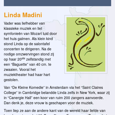
Linda Madini
Vader was liefhebber van
klassieke muziek en liet
symfonieën van Mozart luid door
het huis galmen. Als klein kind
stond Linda op de salontafel
concerten te dirigeren. Na de
nodige omzwervingen stond zij
ste
op haar 20
zelfstandig met
een “Baguette” van 40 cm. te
zwaaien. Vooral het
muziektheater had haar hart
gestolen.
Van “De Kleine Komedie” in Amsterdam via het “Saint Claires
College” in Cambridge belandde Linda zelfs in New York, waar zij
in “Canergie Hall” een koor van ruim 200 zangers aanvoerde.
Dan denk je, deze vrouw is geschapen voor de muziek.
Toen liep ze aan de andere kant van de wereld haar liefde van