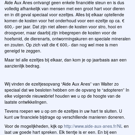
Aide Aux Anes ontvangt geen enkele financiële steun en is dus
volledig afhankelijk van mensen met een groot hart voor dieren
en in dit geval speciaal voor ezeltjes. Alles bij elkaar optellende
komen de kosten voor het onderhoud voor een ezeltje op ca. €
600,- per jaar. Dat zijn niet alleen de kosten voor stro, hooi en
droogvoer, maar daarbij zijn inbegrepen de kosten voor de
hoefsmid, de dierenarts, ontwormingskuren en speciale mineralen
en zouten. Op zich valt die € 600,- dan nog wel mee is men
geneigd te zeggen.
Maar tel alle ezeltjes bij elkaar, dan kom je op jaarbasis aan een
aanzienlijk bedrag.
Wij vinden de ezeltjesopvang “Aide Aux Anes” van Walter zo
speciaal dat we besloten hebben om de opvang te “adopteren” In
elke volgende nieuwsbrief houden we u op de hoogte van de
laatste ontwikkelingen.
Tevens roepen we u op om de ezeltjes in uw hart te sluiten. U
kunt uw financiele bijdrage op verschillende manieren doneren.
Voor de mogelijkheden, kijk op
http://www.aide-aux-anes.fr/NL
en
laat uw goede hart spreken. Elk tientje is er een. En bij een