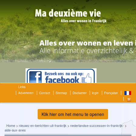
Alles over wonen en leven 
Alle informatie overzichtelijk 
Links
Adverteren
Contact
Sitemap
Disclaimer
login
Française
Klik hier om het menu te openen
Home
>
nieuws-en-berichten-uit-frankrijk
>
nederlandse-successen-in-frankrijk-
>
aide-aux-anes