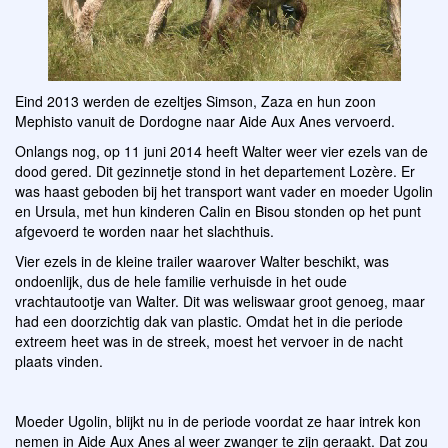
Eind 2013 werden de ezeltjes Simson, Zaza en hun zoon
Mephisto vanuit de Dordogne naar Aide Aux Anes vervoerd.
Onlangs nog, op 11 juni 2014 heeft Walter weer vier ezels van de
dood gered. Dit gezinnetje stond in het departement Lozère. Er
was haast geboden bij het transport want vader en moeder Ugolin
en Ursula, met hun kinderen Calin en Bisou stonden op het punt
afgevoerd te worden naar het slachthuis.
Vier ezels in de kleine trailer waarover Walter beschikt, was
ondoenlijk, dus de hele familie verhuisde in het oude
vrachtautootje van Walter. Dit was weliswaar groot genoeg, maar
had een doorzichtig dak van plastic. Omdat het in die periode
extreem heet was in de streek, moest het vervoer in de nacht
plaats vinden.
Moeder Ugolin, blijkt nu in de periode voordat ze haar intrek kon
nemen in Aide Aux Anes al weer zwanger te zijn geraakt. Dat zou