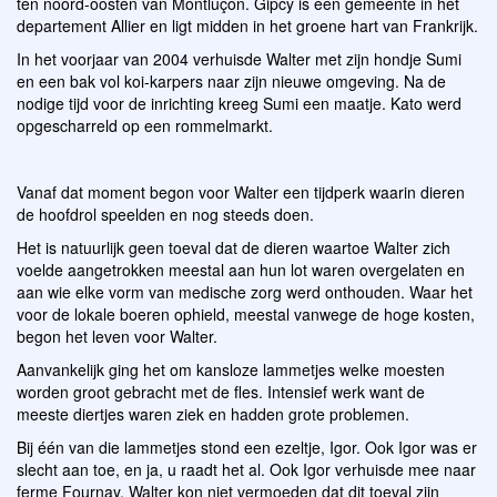
ten noord-oosten van Montluçon. Gipcy is een gemeente in het
departement Allier en ligt midden in het groene hart van Frankrijk.
In het voorjaar van 2004 verhuisde Walter met zijn hondje Sumi
en een bak vol koi-karpers naar zijn nieuwe omgeving. Na de
nodige tijd voor de inrichting kreeg Sumi een maatje. Kato werd
opgescharreld op een rommelmarkt.
Vanaf dat moment begon voor Walter een tijdperk waarin dieren
de hoofdrol speelden en nog steeds doen.
Het is natuurlijk geen toeval dat de dieren waartoe Walter zich
voelde aangetrokken meestal aan hun lot waren overgelaten en
aan wie elke vorm van medische zorg werd onthouden. Waar het
voor de lokale boeren ophield, meestal vanwege de hoge kosten,
begon het leven voor Walter.
Aanvankelijk ging het om kansloze lammetjes welke moesten
worden groot gebracht met de fles. Intensief werk want de
meeste diertjes waren ziek en hadden grote problemen.
Bij één van die lammetjes stond een ezeltje, Igor. Ook Igor was er
slecht aan toe, en ja, u raadt het al. Ook Igor verhuisde mee naar
ferme Fournay. Walter kon niet vermoeden dat dit toeval zijn