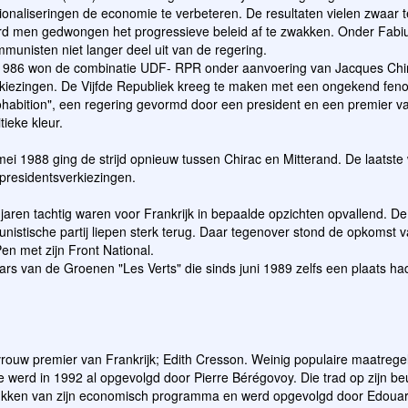
ionaliseringen de economie te verbeteren. De resultaten vielen zwaar t
d men gedwongen het progressieve beleid af te zwakken. Onder Fabi
munisten niet langer deel uit van de regering.
1986 won de combinatie UDF- RPR onder aanvoering van Jacques Chi
kiezingen. De Vijfde Republiek kreeg te maken met een ongekend fe
habition", een regering gevormd door een president en een premier va
itieke kleur.
mei 1988 ging de strijd opnieuw tussen Chirac en Mitterand. De laatst
presidentsverkiezingen.
jaren tachtig waren voor Frankrijk in bepaalde opzichten opvallend. De
nistische partij liepen sterk terug. Daar tegenover stond de opkomst 
en met zijn Front National.
rs van de Groenen "Les Verts" die sinds juni 1989 zelfs een plaats 
vrouw premier van Frankrijk; Edith Cresson. Weinig populaire maatreg
Ze werd in 1992 al opgevolgd door Pierre Bérégovoy. Die trad op zijn beu
ukken van zijn economisch programma en werd opgevolgd door Edouar