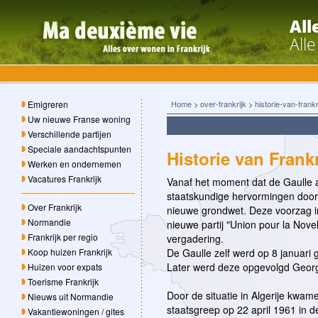
All
All
Emigreren
Home
>
over-frankrijk
>
historie-van-frankr
Uw nieuwe Franse woning
Verschillende partijen
Speciale aandachtspunten
Historie van Frankr
Werken en ondernemen
Vacatures Frankrijk
Vanaf het moment dat de Gaulle a
staatskundige hervormingen doo
Over Frankrijk
nieuwe grondwet. Deze voorzag in
Normandie
nieuwe partij "Union pour la Novel
Frankrijk per regio
vergadering.
Koop huizen Frankrijk
De Gaulle zelf werd op 8 januari g
Later werd deze opgevolgd Geor
Huizen voor expats
Toerisme Frankrijk
Door de situatie in Algerije kwame
Nieuws uit Normandie
staatsgreep op 22 april 1961 in d
Vakantiewoningen / gites