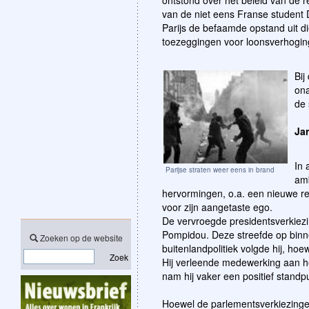
ontstond over het beleid van de 
van de niet eens Franse student 
Parijs de befaamde opstand uit d
toezeggingen voor loonsverhoging
Bij
ona
de 
Jar
In 
Parijse straten weer eens in brand
amb
hervormingen, o.a. een nieuwe re
voor zijn aangetaste ego.
De vervroegde presidentsverkiez
Pompidou. Deze streefde op binnen
Zoeken op de website
buitenlandpolitiek volgde hij, hoew
Zoek
Hij verleende medewerking aan he
nam hij vaker een positief standp
Hoewel de parlementsverkiezin