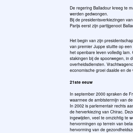
De regering Balladour kreeg te m
werden gedwongen.
Bij de presidentsverkiezingen van
Parijs eerst zijn partijgenoot Ball
Het begin van zijn presidentschap
van premier Juppe stuitte op een 
het openbare leven volledig lam
stakingen bij de spoorwegen, in d
overheidsdiensten. Vrachtwagench
economische groei daalde en de w
21ste eeuw
In september 2000 spraken de Fra
waarmee de ambtstermijn van de p
In 2002 is parlementair rechts 
de herverkiezing van Chirac. Dez
ingewijden, veel te omzichtig te 
hervormingen op terrein van belas
hervorming van de gezondheidszo