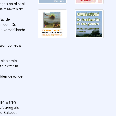
egen en al snel
us maakten de
rac de
nomeen. De
n verschillende
e won opnieuw
 electorale
van extreem
hadden gevonden
elen waren
rt terug als
d Balladour.