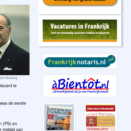
ard d'Estaing
iscard te
 was de eerste
en (PS) en
r middel van