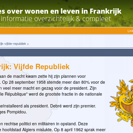
es over wonen en leven in Frankrijk
e informatie overzichtelijk & compleet
Lin
ijk-vijfde-republiek
>
ijk: Vijfde Republiek
an de macht kwam zette hij zijn plannen voor
r. Op 28 september 1958 stemde meer dan 80% voor de
 veel meer macht en gezag voor de president. Zijn
le République" werd de grootste fractie in de nationale
eïnstalleerd als president. Debré werd zijn premier.
ges Pompidou.
n rechtse politici en militairen in opstand. Deze
e hoofdstad Algiers mislukte. Op 8 april 1962 sprak meer