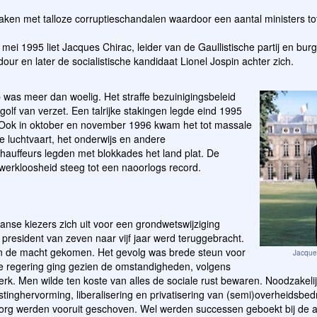
aken met talloze corruptieschandalen waardoor een aantal ministers to
 mei 1995 liet Jacques Chirac, leider van de Gaullistische partij en bu
adour en later de socialistische kandidaat Lionel Jospin achter zich.
 was meer dan woelig. Het straffe bezuinigingsbeleid
golf van verzet. Een talrijke stakingen legde eind 1995
. Ook in oktober en november 1996 kwam het tot massale
e luchtvaart, het onderwijs en andere
auffeurs legden met blokkades het land plat. De
erkloosheid steeg tot een naoorlogs record.
nse kiezers zich uit voor een grondwetswijziging
resident van zeven naar vijf jaar werd teruggebracht.
aan de macht gekomen. Het gevolg was brede steun voor
Jacque
e regering ging gezien de omstandigheden, volgens
werk. Men wilde ten koste van alles de sociale rust bewaren. Noodzakeli
tinghervorming, liberalisering en privatisering van (semi)overheidsbedr
rg werden vooruit geschoven. Wel werden successen geboekt bij de 