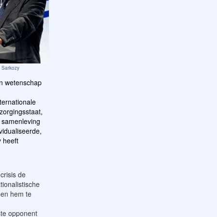
s Sarkozy
van wetenschap
ternationale
orgingsstaat,
le samenleving
vidualiseerde,
 heeft
crisis de
ionalistische
egen hem te
ste opponent