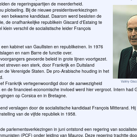
elden de regeringspartijen de meerderheid.
u plotseling. Bij de nieuwe presidentsverkiezingen
ver een bekwame kandidaat. Daarom werd besloten de
e, de onafhankelijke republikein Giscard d'Estaing te
 klein verschil de socialistische leider François
een kabinet van Gaullisten en republikeinen. In 1976
tslagen en nam Barre de functie over.
voorgangers gevoerde beleid in grote lijnen voortgezet.
 het streven een sterk, door Frankrijk en Duitsland
an de Verenigde Staten. De pro-Arabische houding in het
d.
Valéry Gisc
leef Frankrijk vertegenwoordigd door de aanwezigheid
s en de financieel-economische invloed werd hier vergroot. Intern had G
gingen op Corsica en in Bretagne.
end verslagen door de socialistische kandidaat François Mitterand. Hij
nstelling van de vijfde republiek in 1958.
de parlementsverkiezingen in juni ontstond een regering van socialist
munisten (PCF) onder leiding van Mauroy. Deze regering trachtte doo