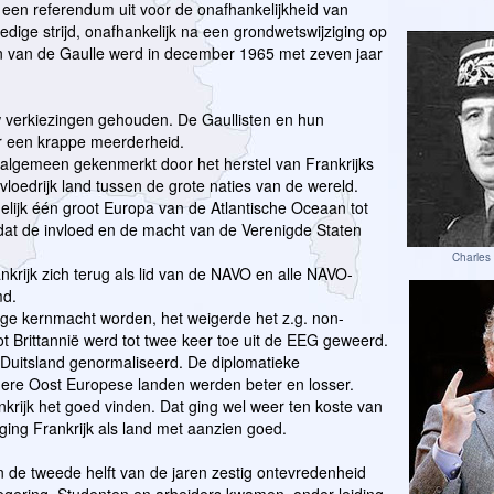
 een referendum uit voor de onafhankelijkheid van
oedige strijd, onafhankelijk na een grondwetswijziging op
n van de Gaulle werd in december 1965 met zeven jaar
 verkiezingen gehouden. De Gaullisten en hun
 een krappe meerderheid.
 algemeen gekenmerkt door het herstel van Frankrijks
nvloedrijk land tussen de grote naties van de wereld.
elijk één groot Europa van de Atlantische Oceaan tot
 dat de invloed en de macht van de Verenigde Staten
Charles
ankrijk zich terug als lid van de NAVO en alle NAVO-
md.
dige kernmacht worden, het weigerde het z.g. non-
oot Brittannië werd tot twee keer toe uit de EEG geweerd.
Duitsland genormaliseerd. De diplomatieke
ere Oost Europese landen werden beter en losser.
krijk het goed vinden. Dat ging wel weer ten koste van
 ging Frankrijk als land met aanzien goed.
n de tweede helft van de jaren zestig ontevredenheid