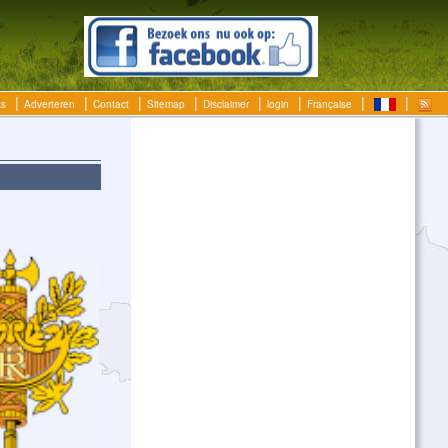
ks
Adverteren
Contact
Sitemap
Disclaimer
login
Française