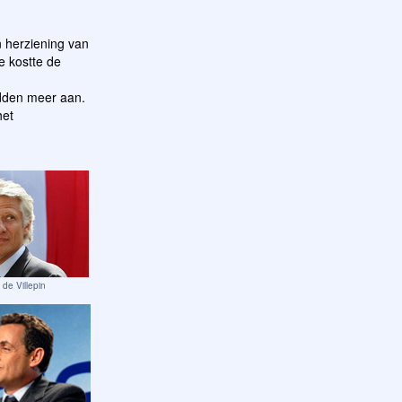
n herziening van
e kostte de
edden meer aan.
het
de Villepin