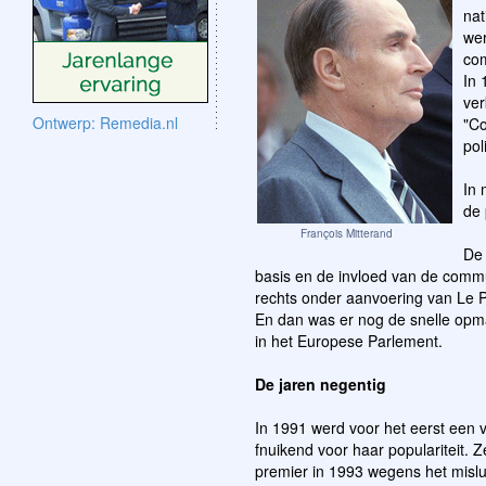
nat
wer
com
In 
ver
Ontwerp: Remedia.nl
"Co
pol
In 
de 
François Mitterand
De 
basis en de invloed van de commu
rechts onder aanvoering van Le P
En dan was er nog de snelle opma
in het Europese Parlement.
De jaren negentig
In 1991 werd voor het eerst een 
fnuikend voor haar populariteit. 
premier in 1993 wegens het misl