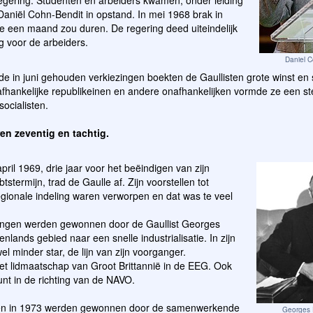
regering. Studenten en arbeiders kwamen, onder leiding
Daniël Cohn-Bendit in opstand. In mei 1968 brak in
ie een maand zou duren. De regering deed uiteindelijk
 voor de arbeiders.
Daniel 
 de in juni gehouden verkiezingen boekten de Gaullisten grote winst e
fhankelijke republikeinen en andere onafhankelijken vormde ze een ste
socialisten.
en zeventig en tachtig.
april 1969, drie jaar voor het beëindigen van zijn
tstermijn, trad de Gaulle af. Zijn voorstellen tot
gionale indeling waren verworpen en dat was te veel
ingen werden gewonnen door de Gaullist Georges
lands gebied naar een snelle industrialisatie. In zijn
el minder star, de lijn van zijn voorganger.
t lidmaatschap van Groot Brittannië in de EEG. Ook
unt in de richting van de NAVO.
gen in 1973 werden gewonnen door de samenwerkende
Georges