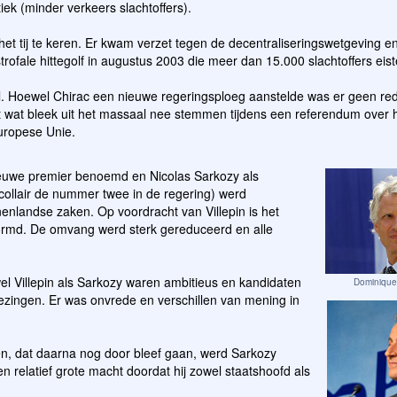
iek (minder verkeers slachtoffers).
t tij te keren. Er kwam verzet tegen de decentraliseringswetgeving e
trofale hittegolf in augustus 2003 die meer dan 15.000 slachtoffers eist
val. Hoewel Chirac een nieuwe regeringsploeg aanstelde was er geen r
jt wat bleek uit het massaal nee stemmen tijdens een referendum over 
uropese Unie.
ieuwe premier benoemd en Nicolas Sarkozy als
ocollair de nummer twee in de regering) werd
enlandse zaken. Op voordracht van Villepin is het
ormd. De omvang werd sterk gereduceerd en alle
l Villepin als Sarkozy waren ambitieus en kandidaten
Dominique 
ezingen. Er was onvrede en verschillen van mening in
ien, dat daarna nog door bleef gaan, werd Sarkozy
en relatief grote macht doordat hij zowel staatshoofd als