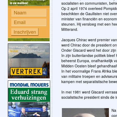
socialisten en communisten, behi
Op 2 april 1974 overleed Pompido
beschikten de Gaullisten niet o
minister van financiën en economi
steunen. Hij versloeg met een heel
Mitterand.
Jacques Chirac werd premier van 
werd Chirac door de president on
Onder Giscard werd het door zijn 
In zijn buitenlandse politiek bleef
beheerst Europa, onafhankelijk v
Midden Oosten bleef gehandhaaf
In het voormalige Frans Afrika b
van militaire troepen en adviseur
kampen met separatistische bewe
In mei 1981 werd Giscard verrass
socialistische president sinds de i
Na 
com