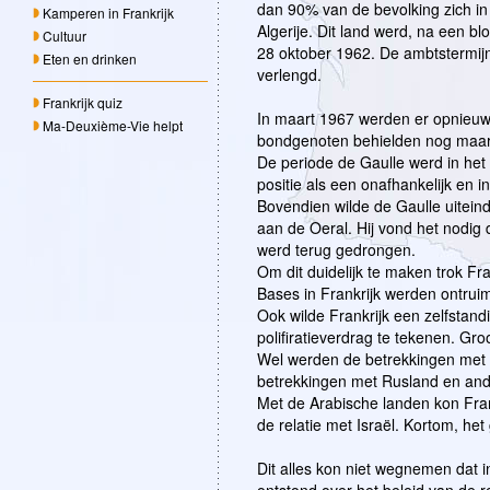
dan 90% van de bevolking zich in
Kamperen in Frankrijk
Algerije. Dit land werd, na een bl
Cultuur
28 oktober 1962. De ambtstermij
Eten en drinken
verlengd.
Frankrijk quiz
In maart 1967 werden er opnieuw
Ma-Deuxième-Vie helpt
bondgenoten behielden nog maar
De periode de Gaulle werd in het
positie als een onafhankelijk en i
Bovendien wilde de Gaulle uiteind
aan de Oeral. Hij vond het nodig
werd terug gedrongen.
Om dit duidelijk te maken trok Fr
Bases in Frankrijk werden ontrui
Ook wilde Frankrijk een zelfstan
polifiratieverdrag te tekenen. Gr
Wel werden de betrekkingen met 
betrekkingen met Rusland en and
Met de Arabische landen kon Fran
de relatie met Israël. Kortom, het
Dit alles kon niet wegnemen dat i