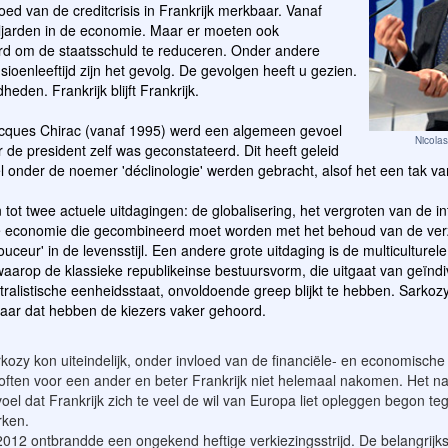
oed van de creditcrisis in Frankrijk merkbaar. Vanaf
ljarden in de economie. Maar er moeten ook
d om de staatsschuld te reduceren. Onder andere
oenleeftijd zijn het gevolg. De gevolgen heeft u gezien.
den. Frankrijk blijft Frankrijk.
cques Chirac (vanaf 1995) werd een algemeen gevoel
Nicola
 de president zelf was geconstateerd. Dit heeft geleid
wel onder de noemer 'déclinologie' werden gebracht, alsof het een tak 
n tot twee actuele uitdagingen: de globalisering, het vergroten van de in
e economie die gecombineerd moet worden met het behoud van de verz
ceur' in de levensstijl. Een andere grote uitdaging is de multiculture
r waarop de klassieke republikeinse bestuursvorm, die uitgaat van geïndi
tralistische eenheidsstaat, onvoldoende greep blijkt te hebben. Sarkozy
aar dat hebben de kiezers vaker gehoord.
kozy kon uiteindelijk, onder invloed van de financiële- en economische 
often voor een ander en beter Frankrijk niet helemaal nakomen. Het nat
oel dat Frankrijk zich te veel de wil van Europa liet opleggen begon t
rken.
2012 ontbrandde een ongekend heftige verkiezingsstrijd. De belangrijk