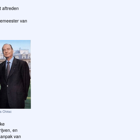
t aftreden
rgemeester van
s Chirac
jke
ijven, en
aanpak van