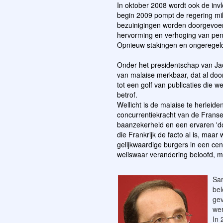
In oktober 2008 wordt ook de invl
begin 2009 pompt de regering mi
bezuinigingen worden doorgevoer
hervorming en verhoging van pensi
Opnieuw stakingen en ongeregeldhe
Onder het presidentschap van Ja
van malaise merkbaar, dat al door
tot een golf van publicaties die 
betrof.
Wellicht is de malaise te herleide
concurrentiekracht van de Frans
baanzekerheid en een ervaren 'dou
die Frankrijk de facto al is, maa
gelijkwaardige burgers in een cen
weliswaar verandering beloofd, m
Sar
bel
gev
we
In 