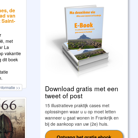
es, de
ad van
 Saint-
r
ë, met
r La
p vakantie
 dit boek
atie
n.
Download gratis met een
nformatie >>
tweet of post
15 illustratieve praktijk cases met
oplossingen waar u u op moet letten
wanneer u gaat wonen in Frankrijk en
bij de aankoop van uw (2e) huis.
Ontvang het gratis ebook