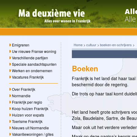
All
Alle
Emigreren
Home
>
cultuur
>
boeken-en-schrijvers
>
Uw nieuwe Franse woning
Verschillende partijen
Speciale aandachtspunten
Boeken
Werken en ondernemen
Vacatures Frankrijk
Frankrijk is het land dat haar taal
beschermd door de regering.
Over Frankrijk
Die trots op haar taal komt duidelij
Normandie
Frankrijk per regio
Koop huizen Frankrijk
Het land heeft grote schrijvers v
Huizen voor expats
Zola, Baudelaire, Sartre, de Be
Toerisme Frankrijk
Maar ook uit het verdere verleden
Nieuws uit Normandie
Vakantiewoningen / gites
Maak op deze pagina’s kennis met