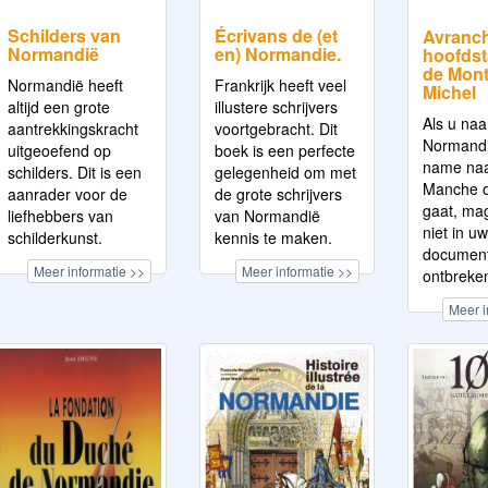
Schilders van
Écrivans de (et
Avranch
Normandië
en) Normandie.
hoofdst
de Mont
Normandië heeft
Frankrijk heeft veel
Michel
altijd een grote
illustere schrijvers
Als u naa
aantrekkingskracht
voortgebracht. Dit
Normandi
uitgeoefend op
boek is een perfecte
name naa
schilders. Dit is een
gelegenheid om met
Manche o
aanrader voor de
de grote schrijvers
gaat, mag
liefhebbers van
van Normandië
niet in uw
schilderkunst.
kennis te maken.
document
Meer informatie >>
Meer informatie >>
ontbreke
Meer i