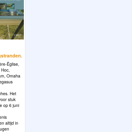
stranden.
re-Ēglise,
 Hoc,
ham, Omaha
egasus
hes. Het
voor stuk
 op 6 juni
enis
n altijd in
eugen