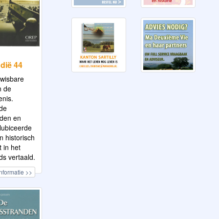
dië 44
twisbare
n de
nis.
de
den en
lubiceerde
n historisch
 in het
s vertaald.
nformatie >>