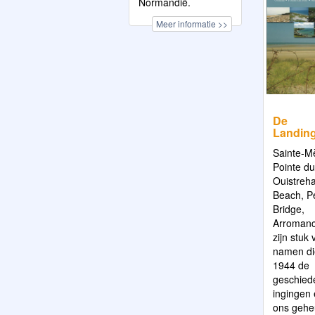
Normandië.
Meer informatie >>
De
Landing
Sainte-Mè
Pointe du
Ouistre
Beach, P
Bridge,
Arromanc
zijn stuk 
namen die
1944 de
geschied
ingingen e
ons geh