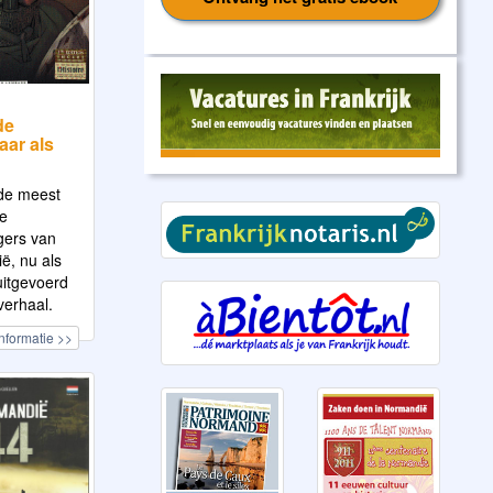
de
aar als
de meest
e
gers van
ë, nu als
uitgevoerd
verhaal.
nformatie >>