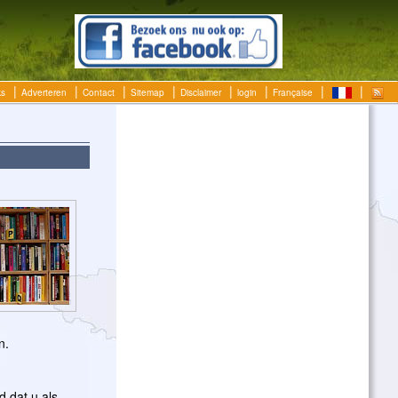
ks
Adverteren
Contact
Sitemap
Disclaimer
login
Française
n.
d dat u als