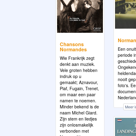
Norman
Chansons
Een onui
Normandes
periode i
Wie Frankrijk zegt
geschiede
denkt aan muziek.
Ongeken
Vele groten hebben
heldenda
indruk op u
nooit gep
gemaakt; Aznavour,
foto's. Ee
Piaf, Fugain, Trenet,
document
om maar een paar
Nederland
namen te noemen.
Minder bekend is de
Meer i
naam Michel Giard.
Zijn stem en liedjes
zijn onlosmakelijk
verbonden met