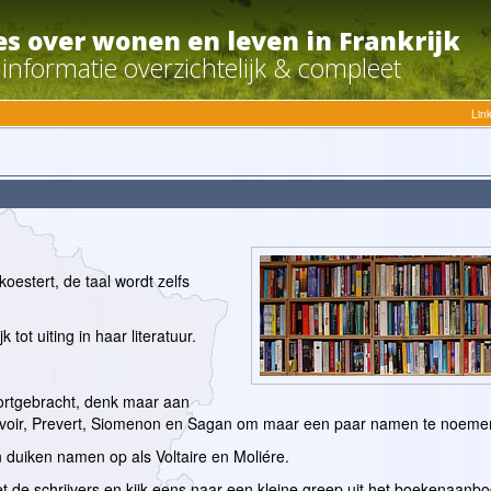
es over wonen en leven in Frankrijk
 informatie overzichtelijk & compleet
Lin
 koestert, de taal wordt zelfs
k tot uiting in haar literatuur.
oortgebracht, denk maar aan
auvoir, Prevert, Siomenon en Sagan om maar een paar namen te noeme
 duiken namen op als Voltaire en Moliére.
 de schrijvers en kijk eens naar een kleine greep uit het boekenaanbo