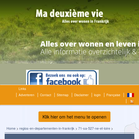
Alles over wonen en leven 
Alle informatie overzichtelijk 
Links
Adverteren
Contact
Sitemap
Disclaimer
login
Française
Klik hier om het menu te openen
Home
>
regios-en-departementen-in-frankrijk
>
71-sa-527-ne-et-loire
>