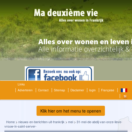
Alles over wonen en leven 
Alle informatie overzichtelijk 
Links
Adverteren
Contact
Sitemap
Disclaimer
login
Française
Klik hier om het menu te openen
Home
>
nieuws-en-berichten-uit-frankrijk
>
mei
>
31-mei-de-abdij-van-onze-lieve-
vrouw-in-saint-server-