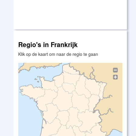
Regio's in Frankrijk
Klik op de kaart om naar de regio te gaan