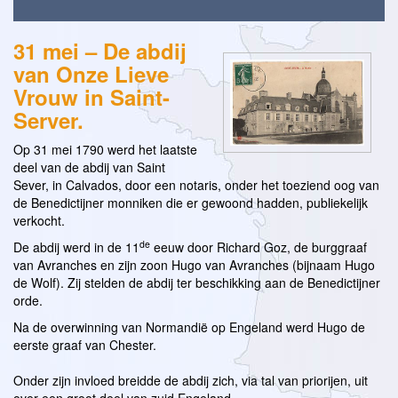
31 mei – De abdij
van Onze Lieve
Vrouw in Saint-
Server.
Op 31 mei 1790 werd het laatste
deel van de abdij van Saint
Sever, in Calvados, door een notaris, onder het toeziend oog van
de Benedictijner monniken die er gewoond hadden, publiekelijk
verkocht.
de
De abdij werd in de 11
eeuw door Richard Goz, de burggraaf
van Avranches en zijn zoon Hugo van Avranches (bijnaam Hugo
de Wolf). Zij stelden de abdij ter beschikking aan de Benedictijner
orde.
Na de overwinning van Normandië op Engeland werd Hugo de
eerste graaf van Chester.
Onder zijn invloed breidde de abdij zich, via tal van priorijen, uit
over een groot deel van zuid Engeland.