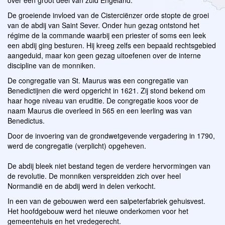
De groeiende invloed van de Cisterciënzer orde stopte de groei
van de abdij van Saint Sever. Onder hun gezag ontstond het
régime de la commande waarbij een priester of soms een leek
een abdij ging besturen. Hij kreeg zelfs een bepaald rechtsgebied
aangeduid, maar kon geen gezag uitoefenen over de interne
discipline van de monniken.
De congregatie van St. Maurus was een congregatie van
Benedictijnen die werd opgericht in 1621. Zij stond bekend om
haar hoge niveau van eruditie. De congregatie koos voor de
naam Maurus die overleed in 565 en een leerling was van
Benedictus.
Door de invoering van de grondwetgevende vergadering in 1790,
werd de congregatie (verplicht) opgeheven.
De abdij bleek niet bestand tegen de verdere hervormingen van
de revolutie. De monniken verspreidden zich over heel
Normandië en de abdij werd in delen verkocht.
In een van de gebouwen werd een salpeterfabriek gehuisvest.
Het hoofdgebouw werd het nieuwe onderkomen voor het
gemeentehuis en het vredegerecht.