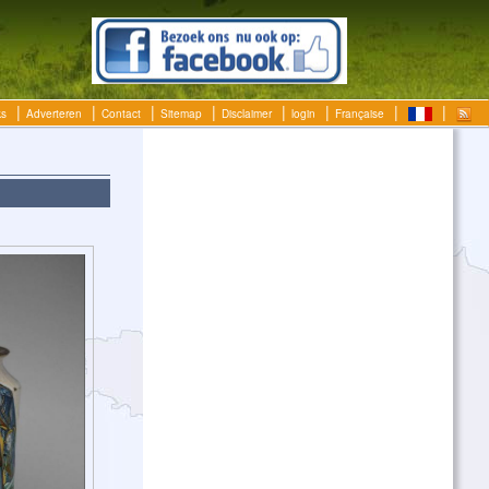
ks
Adverteren
Contact
Sitemap
Disclaimer
login
Française