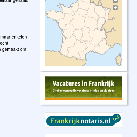
t elkaar gehaald
r maar enkelen
recht
an gemaakt om