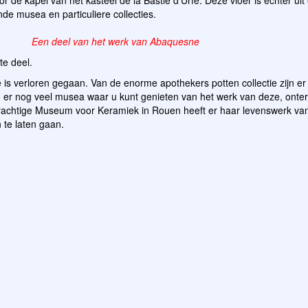
oor de kapel van het kasteel de la Bastie d’Urfé. Deze vloer is echter ui
nde musea en particuliere collecties.
Een deel van het werk van Abaquesne
te deel.
is verloren gegaan. Van de enorme apothekers potten collectie zijn e
 er nog veel musea waar u kunt genieten van het werk van deze, onte
rachtige Museum voor Keramiek in Rouen heeft er haar levenswerk v
te laten gaan.