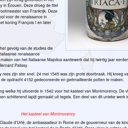
 in Ėcouen. Deze droeg de titel
rootmeester van Frankrijk. Deze
ol voor de renaissance in
t koning François I en later
et gevolg van de studies die
taliaanse renaissance
t maken van het Italiaanse Majolica aardewerk dat hij twintig jaar eerde
Bernard Palissy.
 rees zijn ster snel. 24 mei 1545 was zijn grote doorbraak. Hij kreeg v
 de opdracht 4152 gedecoreerde en geëmailleerde potten te maken.
ing welke hij uitvoerde in 1542 voor het kasteel van Montmorency. De vlo
n schitterend tapijt gemaakt uit tegels. Een deel van dit unieke werk 
Het kasteel van Montmorency
an Claude d’Urfé, de ambassadeur in Rome en de gouverneur van de kin