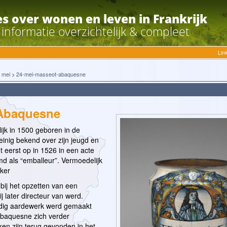
es over wonen en leven in Frankrijk
e informatie overzichtelijk & compleet
Lin
>
mei
>
24-mei-masseot-abaquesne
 Abaquesne
jk in 1500 geboren in de
inig bekend over zijn jeugd en
t eerst op in 1526 in een acte
md als “emballeur”. Vermoedelijk
ker
ij het opzetten van een
j later directeur van werd.
udig aardewerk werd gemaakt
 Abaquesne zich verder
ken zijn terug gevonden in het