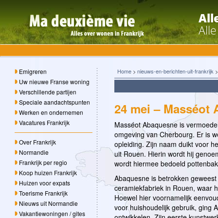
All
All
Emigreren
Home
>
nieuws-en-berichten-uit-frankrijk
Uw nieuwe Franse woning
Verschillende partijen
Speciale aandachtspunten
24 mei – Masséot
Werken en ondernemen
Vacatures Frankrijk
Masséot Abaquesne is vermoedeli
omgeving van Cherbourg. Er is we
Over Frankrijk
opleiding. Zijn naam duikt voor he
Normandie
uit Rouen. Hierin wordt hij genoe
Frankrijk per regio
wordt hiermee bedoeld pottenbak
Koop huizen Frankrijk
Abaquesne is betrokken geweest b
Huizen voor expats
ceramiekfabriek in Rouen, waar hi
Toerisme Frankrijk
Hoewel hier voornamelijk eenvo
Nieuws uit Normandie
voor huishoudelijk gebruik, ging
Vakantiewoningen / gites
ontwikkelen. Zijn eerste kunstwer