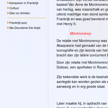
Kamperen in Frankrijk
kasteel Van Anne de Montmorency
Cultuur
van hertog, was maarschalk en g
Eten en drinken
uiterst machtige man stond symbo
Frankrijk en was goed bevriend me
Frankrijk quiz
met Henry II.
Ma-Deuxième-Vie helpt
Montmorency
De relatie met Montmorency was h
Abaquesne had gemaakt van de I
iconografie en zijn kennis van he
bracht dan zijn latere concurrent 
Door zijn relatie met Montmorency
Dubosc, een apotheker in Rouen,
Zijn bekendste werk is de bestrat
aanlegde kan worden gezien als ee
aanwezig en in erg goede staat.
Later maakte hij, in opdracht v