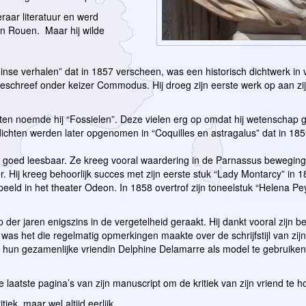
eraar literatuur en werd
an Rouen. Maar hij wilde
nse verhalen” dat in 1857 verscheen, was een historisch dichtwerk in v
chreef onder keizer Commodus. Hij droeg zijn eerste werk op aan zij
ten noemde hij “Fossielen”. Deze vielen erg op omdat hij wetenschap g
chten werden later opgenomen in “Coquilles en astragalus” dat in 18
as goed leesbaar. Ze kreeg vooral waardering in de Parnassus beweging.
r. Hij kreeg behoorlijk succes met zijn eerste stuk “Lady Montarcy” in 1
ld in het theater Odeon. In 1858 overtrof zijn toneelstuk “Helena Pey
p der jaren enigszins in de vergetelheid geraakt. Hij dankt vooral zijn 
 was het die regelmatig opmerkingen maakte over de schrijfstijl van zijn
m hun gezamenlijke vriendin Delphine Delamarre als model te gebruik
 laatste pagina’s van zijn manuscript om de kritiek van zijn vriend te h
iek, maar wel altijd eerlijk.