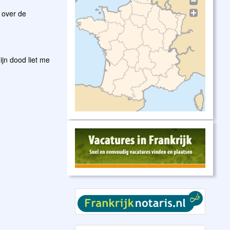
 over de
ijn dood liet me