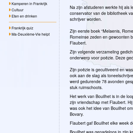
Kamperen in Frankrijk
Na zijn afstuderen werkte hij als l
Cultuur
conservator van de bibliotheek v
Eten en drinken
schrijver worden.
Frankrijk quiz
Zijn eerste boek “Melaenis, Romei
Ma-Deuxième-Vie helpt
Romeinse zeden en gewoonten bes
Flaubert.
Zijn volgende verzameling gedich
onderwerp voor poëzie. Deze gedi
Zijn poëzie is gecultiveerd en w
ook aan de slag als toneelschrijve
werd gedurende 78 avonden gespee
stuk ruimschoots.
Het werk van Bouilhet is in de loo
zijn vriendschap met Flaubert. Hij
was ook het idee van Bouilhet o
Bovary.
Flaubert gaf Bouilhet elke week de
Bouilhet was genadeloos in zijn krit