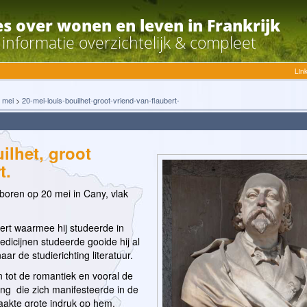
es over wonen en leven in Frankrijk
e informatie overzichtelijk & compleet
Lin
>
mei
>
20-mei-louis-bouilhet-groot-vriend-van-flaubert-
ilhet, groot
t.
boren op 20 mei in Cany, vlak
ert waarmee hij studeerde in
dicijnen studeerde gooide hij al
aar de studierichting literatuur.
n tot de romantiek en vooral de
ng die zich manifesteerde in de
kte grote indruk op hem.