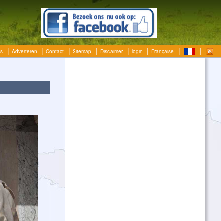
ks
Adverteren
Contact
Sitemap
Disclaimer
login
Française