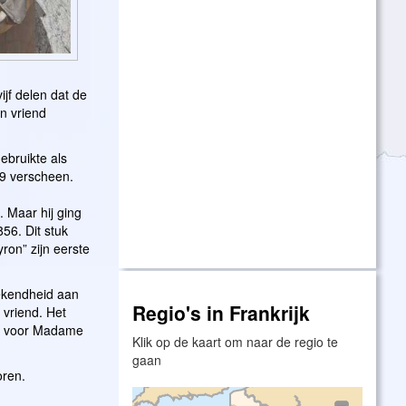
ijf delen dat de
n vriend
ebruikte als
59 verscheen.
 Maar hij ging
856. Dit stuk
ron” zijn eerste
bekendheid aan
Regio's in Frankrijk
 vriend. Het
en voor Madame
Klik op de kaart om naar de regio te
gaan
oren.