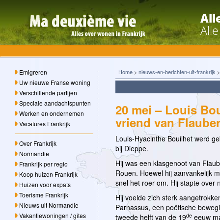
All
All
Emigreren
Home
>
nieuws-en-berichten-uit-frankrijk
Uw nieuwe Franse woning
Verschillende partijen
Speciale aandachtspunten
20 mei – Louis Bou
Werken en ondernemen
vriend van Flauber
Vacatures Frankrijk
Louis-Hyacinthe Bouilhet werd ge
Over Frankrijk
bij Dieppe.
Normandie
Hij was een klasgenoot van Flaub
Frankrijk per regio
Rouen. Hoewel hij aanvankelijk me
Koop huizen Frankrijk
snel het roer om. Hij stapte over n
Huizen voor expats
Toerisme Frankrijk
Hij voelde zich sterk aangetrokke
Nieuws uit Normandie
Parnassus, een poëtische bewegi
Vakantiewoningen / gites
de
tweede helft van de 19
eeuw maa