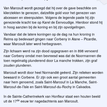
Van Marcoult wordt gezegd dat hij over de gave beschikte om
klierziekten te genezen, datzelfde gold voor het genezen van
abcessen en steenpuisten. Volgens de legende paste hij zijn
genezende kracht toe op Karel de Eenvoudige. Hierdoor stond hij
in hoog aanzien bij de koning en bij zijn opvolgelingen.
Vandaar dat de latere koningen op de dag na hun kroning in
Reims op bedevaart gingen naar Corbeny in Aisne – Picardie,
waar Marcoult later werd herbegraven.
Zijn lichaam werd na zijn dood opgegraven en in 898 vervoerd
naar Corbeny omdat men bevreesd was dat de Noormannen die
toen regelmatig plunderend door La manche trokken, zijn graf
zouden plunderen.
Marcoult wordt door heel Normandië geëerd. Zijn relieken worden
bewaard in Corbene. Er zijn ook een groot aantal gemeenten
naar hem genoemd, zoals Saint-Marcouf in La Manche, Saint-
Marcouf-de-l’Isle en Saint-Marcouf-du-Rochy in Calvados.
In de Sainte-Catherinekerk van Honfleur staat een houten beeld
de
uit de 17
eeuw ter nagedachtenis aan Marcoult.