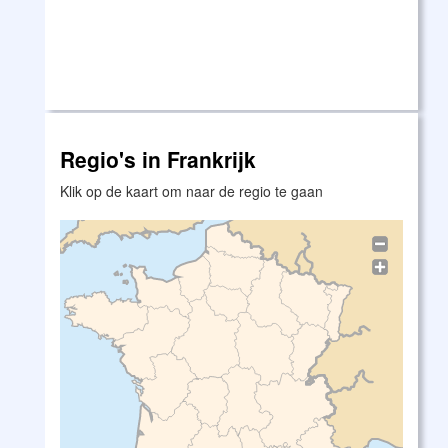
Regio's in Frankrijk
Klik op de kaart om naar de regio te gaan