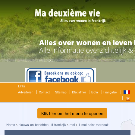
Alles over wonen en leven 
Alle informatie overzichtelijk 
Links
Adverteren
Contact
Sitemap
Disclaimer
login
Française
Klik hier om het menu te openen
Home
>
nieuws-en-berichten-uit-frankrijk
>
mei
>
1-mei-saint-marcoult-